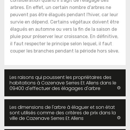
considération quand il s'agit de l'élagage des
arbres. En effet, un certain nombre d'arbres ne
peuvent pas être élagués pendant l'hiver, car leur
survie en dépend. Certains végétaux doivent être
élagués en automne ou vers la fin de la saison de
pluie pour préserver leur croissance. En définitive,
il faut respecter le principe selon lequel, il faut
couper les branches pendant la période hors sève.
Les raisons qui poussent les propriétaires des
habitations à Cazenave Serres Et Allens dans le
09400 d'effectuer des élagages d'arbre
Les dimensions de l'arbre à élaguer et son état
sont utilisés comme des critères de prix dans la
ville de Cazenave Serres Et Allens