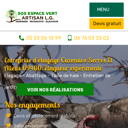
MENU
Devis gratuit
05 33 06 13 99
06 76 03 33 02
Entreprise d'élagage Cazenave Serres Et
Allens 09400: élagueur expérimenté
Elagage - Abattage - Taille de haie - Entretien de
jardin
VOIR NOS RÉALISATIONS
Nos engagements
Devis et déplacement gratuits
Sans engagement