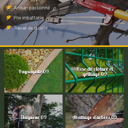
Artisan passionné
Prix imbattable
Travail de qualité
Pose de clôture et
Paysagiste 09
grillage 09
Elagueur 09
Abattage d'arbres 09