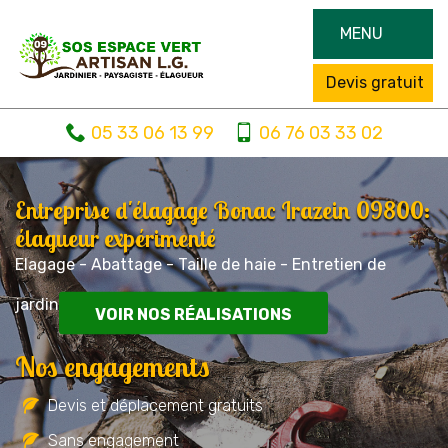
MENU
Devis gratuit
05 33 06 13 99
06 76 03 33 02
Entreprise d'élagage Bonac Irazein 09800:
élagueur expérimenté
Elagage - Abattage - Taille de haie - Entretien de
jardin
VOIR NOS RÉALISATIONS
Nos engagements
Devis et déplacement gratuits
Sans engagement