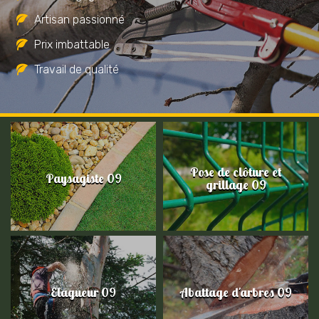
Artisan passionné
Prix imbattable
Travail de qualité
Pose de clôture et
Paysagiste 09
grillage 09
Elagueur 09
Abattage d'arbres 09