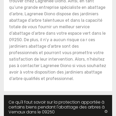
trouver chez Lagrenee Giono. Ainsi, en tant
qu’une grande entreprise spécialiste en abattage
d’arbre, Lagrenee Giono dispose des jardiniers
abattage d’arbre talentueux et dans la capacité
totale de vous fournir un meilleur service
d’abattage d’arbre dans votre espace vert dans le
09250. De plus, il n’y a aucun risque ca r ces
jardiniers abattage d’arbre sont des
professionnels et pourront vous promettre votre
satisfaction de leur intervention. Alors, n’hésitez
pas à contacter Lagrenee Giono si vous souhaitez
avoir à votre disposition des jardiniers abattage
d’arbre qualifiés et professionnel.
Ce qu'il faut savoir sur la protection apportée à
certains biens pendant l'abattage des arbres à
Vernaux dans le 09250