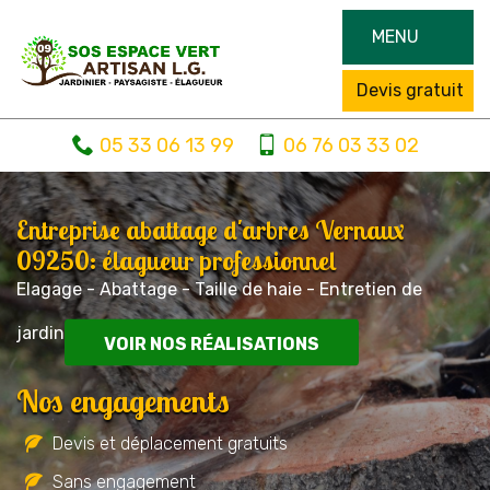
MENU
Devis gratuit
05 33 06 13 99
06 76 03 33 02
Entreprise abattage d'arbres Vernaux
09250: élagueur professionnel
Elagage - Abattage - Taille de haie - Entretien de
jardin
VOIR NOS RÉALISATIONS
Nos engagements
Devis et déplacement gratuits
Sans engagement