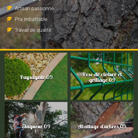
Artisan passionné
Prix imbattable
Travail de qualité
Pose de clôture et
Paysagiste 09
grillage 09
Elagueur 09
Abattage d'arbres 09