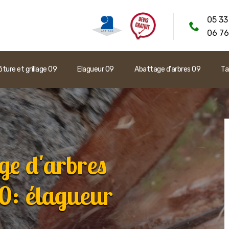
05 33
06 76
ôture et grillage 09
Elagueur 09
Abattage d'arbres 09
Ta
ge d'arbres
0: élagueur