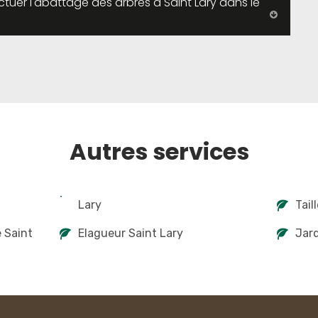
ctuer l'abattage des arbres à Saint Lary dans le
Autres services
Lary
Tail
e Saint
Elagueur Saint Lary
Jard