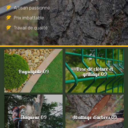
Artisan passionné
Prix imbattable
Travail de qualité
Pose de clôture et
Paysagiste 09
grillage 09
Elagueur 09
Abattage d'arbres 09