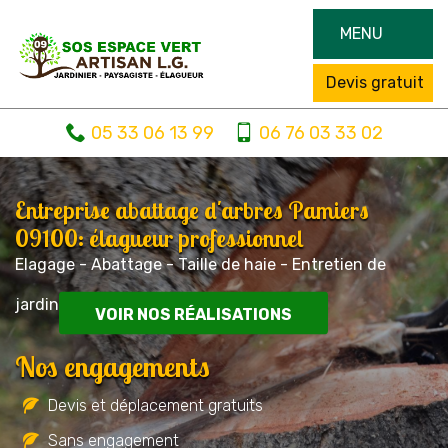
MENU
Devis gratuit
05 33 06 13 99
06 76 03 33 02
Entreprise abattage d'arbres Pamiers
09100: élagueur professionnel
Elagage - Abattage - Taille de haie - Entretien de
jardin
VOIR NOS RÉALISATIONS
Nos engagements
Devis et déplacement gratuits
Sans engagement