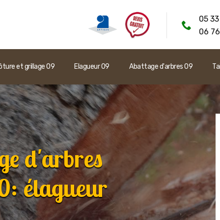
05 33
06 76
ôture et grillage 09
Elagueur 09
Abattage d'arbres 09
Ta
ge d'arbres
: élagueur