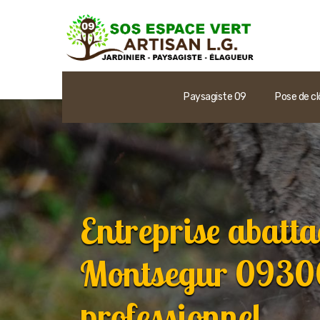
Paysagiste 09
Pose de cl
Entreprise abatta
Montsegur 09300
professionnel