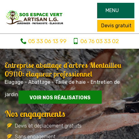
MENU
Devis gratuit
05 33 06 13 99
06 76 03 33 02
Entreprise abattage d'arbres Montaillou
09110: élagueur professionnel
Elagage - Abattage - Taille de haie - Entretien de
jardin
VOIR NOS RÉALISATIONS
Nos engagements
Devis et déplacement gratuits
Sans engagement