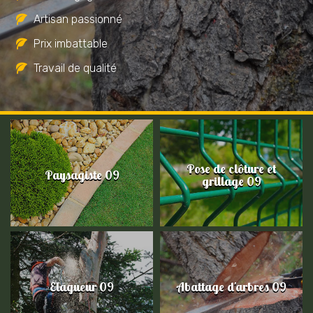
Artisan passionné
Prix imbattable
Travail de qualité
Pose de clôture et
Paysagiste 09
grillage 09
Elagueur 09
Abattage d'arbres 09