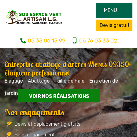
MENU
Devis gratuit
05 33 06 13 99
06 76 03 33 02
Entreprise abattage d'arbres Meras 09350:
élagueur professionnel
Elagage - Abattage - Taille de haie - Entretien de
jardin
VOIR NOS RÉALISATIONS
Nos engagements
Devis et déplacement gratuits
Sans engagement