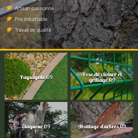
Artisan passionné
Prix imbattable
Travail de qualité
Pose de clôture et
Paysagiste 09
grillage 09
Elagueur 09
Abattage d'arbres 09