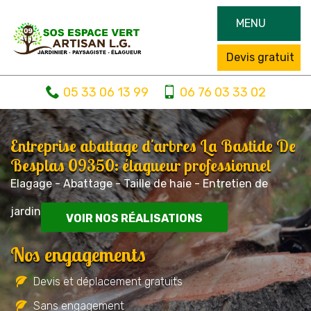
MENU
Devis gratuit
05 33 06 13 99
06 76 03 33 02
Entreprise abattage d'arbres La Bastide De
Besplas 09350: élagueur professionnel
Elagage - Abattage - Taille de haie - Entretien de
jardin
VOIR NOS RÉALISATIONS
Nos engagements
Devis et déplacement gratuits
Sans engagement