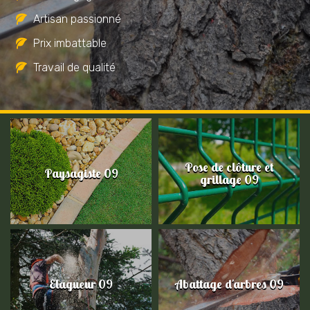
Artisan passionné
Prix imbattable
Travail de qualité
Pose de clôture et
Paysagiste 09
grillage 09
Elagueur 09
Abattage d'arbres 09