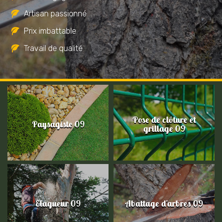
Artisan passionné
Prix imbattable
Travail de qualité
Pose de clôture et
Paysagiste 09
grillage 09
Elagueur 09
Abattage d'arbres 09