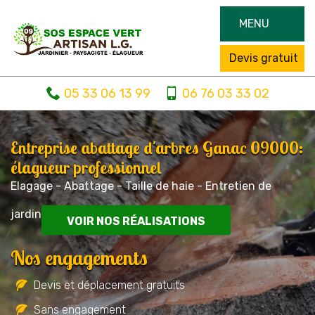
MENU
Devis gratuit
05 33 06 13 99
06 76 03 33 02
Entreprise abattage d'arbres Ganac 09000:
élagueur professionnel
Elagage - Abattage - Taille de haie - Entretien de
jardin
VOIR NOS RÉALISATIONS
Nos engagements
Devis et déplacement gratuits
Sans engagement