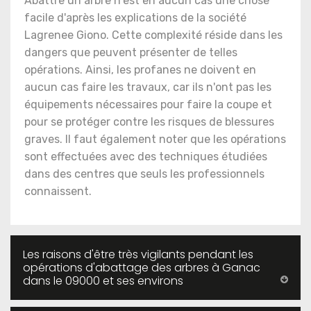
Abattre un arbre n'est en aucun cas une chose
facile d'après les explications de la société
Lagrenee Giono. Cette complexité réside dans les
dangers que peuvent présenter de telles
opérations. Ainsi, les profanes ne doivent en
aucun cas faire les travaux, car ils n'ont pas les
équipements nécessaires pour faire la coupe et
pour se protéger contre les risques de blessures
graves. Il faut également noter que les opérations
sont effectuées avec des techniques étudiées
dans des centres que seuls les professionnels
connaissent.
Les raisons d'être très vigilants pendant les
opérations d'abattage des arbres à Ganac
dans le 09000 et ses environs