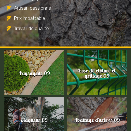
Artisan passionné
Prix imbattable
Travail de qualité
Pose de clôture et
Paysagiste 09
grillage 09
Elagueur 09
Abattage d'arbres 09