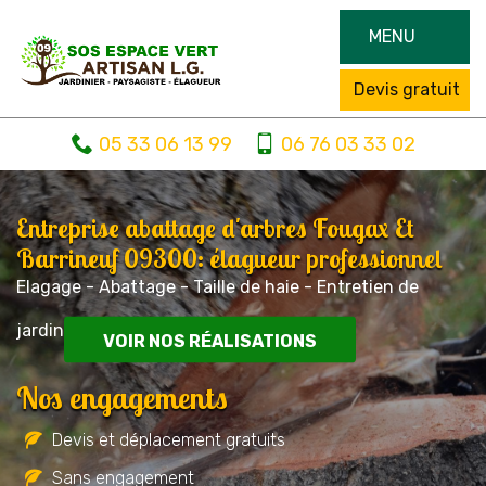
MENU
Devis gratuit
05 33 06 13 99
06 76 03 33 02
Entreprise abattage d'arbres Fougax Et
Barrineuf 09300: élagueur professionnel
Elagage - Abattage - Taille de haie - Entretien de
jardin
VOIR NOS RÉALISATIONS
Nos engagements
Devis et déplacement gratuits
Sans engagement