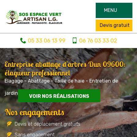
MENU
Devis gratuit
05 33 06 13 99
06 76 03 33 02
Entreprise abattage d'arbres Dun 09600:
élagueur professionnel
Elagage - Abattage - Taille de haie - Entretien de
jardin
VOIR NOS RÉALISATIONS
Nos engagements
Devis et déplacement gratuits
Sans engagement