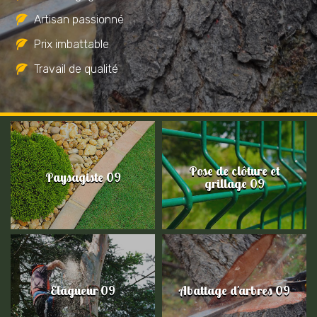
Artisan passionné
Prix imbattable
Travail de qualité
Pose de clôture et
Paysagiste 09
grillage 09
Elagueur 09
Abattage d'arbres 09