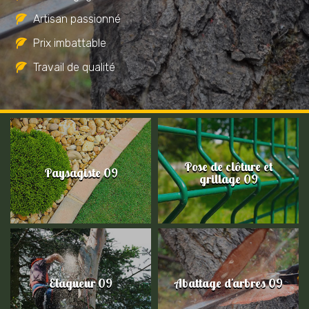
Artisan passionné
Prix imbattable
Travail de qualité
Pose de clôture et
Paysagiste 09
grillage 09
Elagueur 09
Abattage d'arbres 09