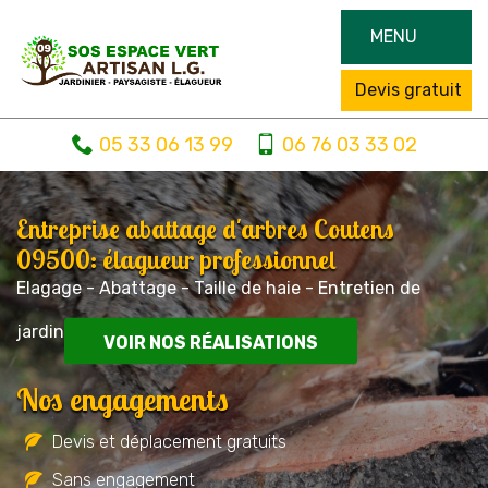
MENU
Devis gratuit
05 33 06 13 99
06 76 03 33 02
Entreprise abattage d'arbres Coutens
09500: élagueur professionnel
Elagage - Abattage - Taille de haie - Entretien de
jardin
VOIR NOS RÉALISATIONS
Nos engagements
Devis et déplacement gratuits
Sans engagement