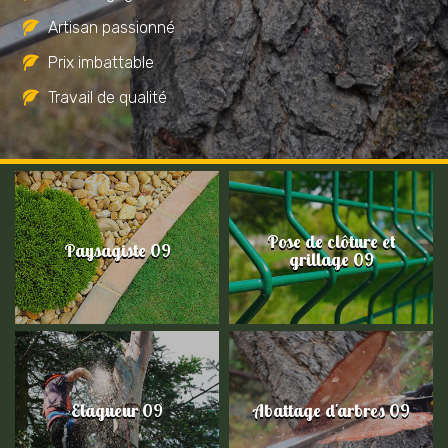
Artisan passionné
Prix imbattable
Travail de qualité
Pose de clôture et
Paysagiste 09
grillage 09
Elagueur 09
Abattage d'arbres 09