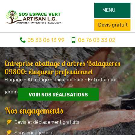
MENU
Devis gratuit
05 33 06 13 99
06 76 03 33 02
Entreprise abattage d'arbres Balagueres
09800: élagueur professionnel
Elagage - Abattage - Taille de haie - Entretien de
jardin
VOIR NOS RÉALISATIONS
Nos engagements
Devis et déplacement gratuits
Sans engagement