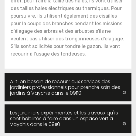
effet, pour faire la taille des haies, ils vont utiliser
des tailles haies électriques ou thermiques. Pour
poursuivre, ils utilisent également des cisailles
pour la coupe des branches pendant les missions
d'élagage des arbres et des arbustes s'ils ne
veulent pas utiliser des tronçonneuses d'élagage.
S'ils sont sollicités pour tondre le gazon, ils vont
recourir à l'usage des tondeuses.
A-t-on besoin de recourir aux services des
jardiniers professionnels pour prendre soin des
jardins à Vaychis dans le 09110
Les jardiniers expérimentés et les travaux qu'ils
sont habilités à faire dans un espace vert à
Vaychis dans le 09110