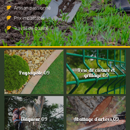
Artisan passionné
Prix imbattable
Travail de qualité
Pose de clôture et
Paysagiste 09
grillage 09
Elagueur 09
Abattage d'arbres 09