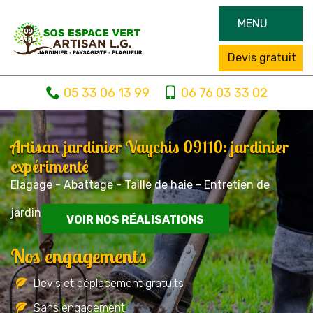
MENU
Devis gratuit
05 33 06 13 99
06 76 03 33 02
Artisan jardinier Vaychis 09110: jardinier
expérimenté
Elagage - Abattage - Taille de haie - Entretien de
jardin
VOIR NOS RÉALISATIONS
Nos engagements
Devis et déplacement gratuits
Sans engagement