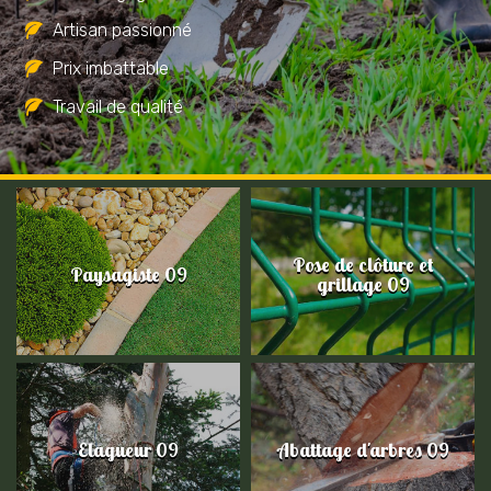
Artisan passionné
Prix imbattable
Travail de qualité
Pose de clôture et
Paysagiste 09
grillage 09
Elagueur 09
Abattage d'arbres 09