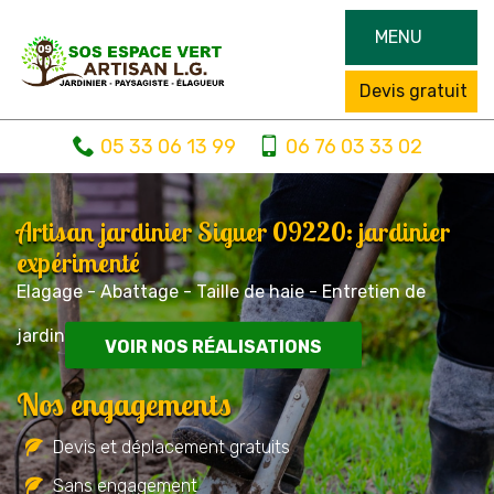
MENU
Devis gratuit
05 33 06 13 99
06 76 03 33 02
Artisan jardinier Siguer 09220: jardinier
expérimenté
Elagage - Abattage - Taille de haie - Entretien de
jardin
VOIR NOS RÉALISATIONS
Nos engagements
Devis et déplacement gratuits
Sans engagement