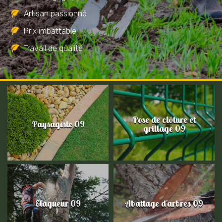
Artisan passionné
Prix imbattable
Travail de qualité
Pose de clôture et
Paysagiste 09
grillage 09
Elagueur 09
Abattage d'arbres 09