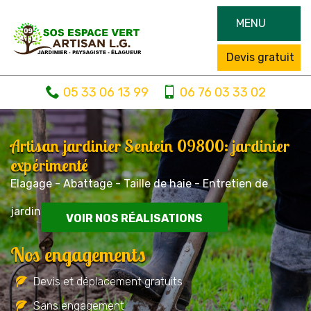
MENU
Devis gratuit
05 33 06 13 99
06 76 03 33 02
Artisan jardinier Sentein 09800: jardinier
expérimenté
Elagage - Abattage - Taille de haie - Entretien de
jardin
VOIR NOS RÉALISATIONS
Nos engagements
Devis et déplacement gratuits
Sans engagement