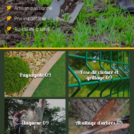
Artisan passionné
Prix imbattable
Travail de qualité
Pose de clôture et
Paysagiste 09
grillage 09
Elagueur 09
Abattage d'arbres 09