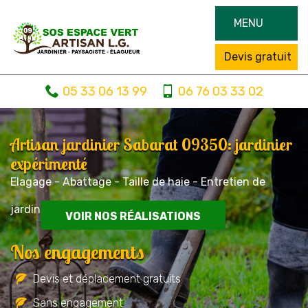
MENU
Devis gratuit
05 33 06 13 99
06 76 03 33 02
Artisan jardinier Sabarat 09350: jardinier
expérimenté
Elagage - Abattage - Taille de haie - Entretien de
jardin
VOIR NOS RÉALISATIONS
Nos engagements
Devis et déplacement gratuits
Sans engagement