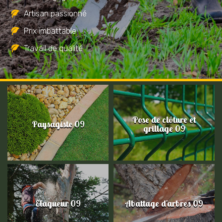
Artisan passionné
Prix imbattable
Travail de qualité
Pose de clôture et
Paysagiste 09
grillage 09
Elagueur 09
Abattage d'arbres 09