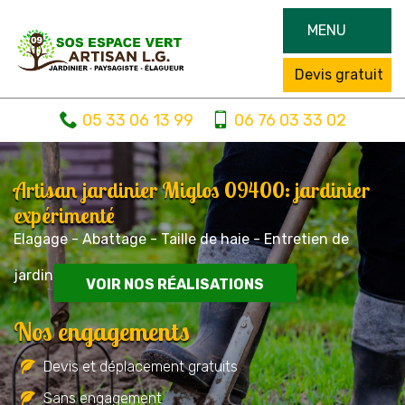
MENU
Devis gratuit
05 33 06 13 99
06 76 03 33 02
Artisan jardinier Miglos 09400: jardinier
expérimenté
Elagage - Abattage - Taille de haie - Entretien de
jardin
VOIR NOS RÉALISATIONS
Nos engagements
Devis et déplacement gratuits
Sans engagement