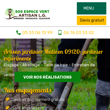
MENU
Devis gratuit
05 33 06 13 99
06 76 03 33 02
Artisan jardinier Malleon 09120: jardinier
expérimenté
Elagage - Abattage - Taille de haie - Entretien de
jardin
VOIR NOS RÉALISATIONS
Nos engagements
Devis et déplacement gratuits
Sans engagement