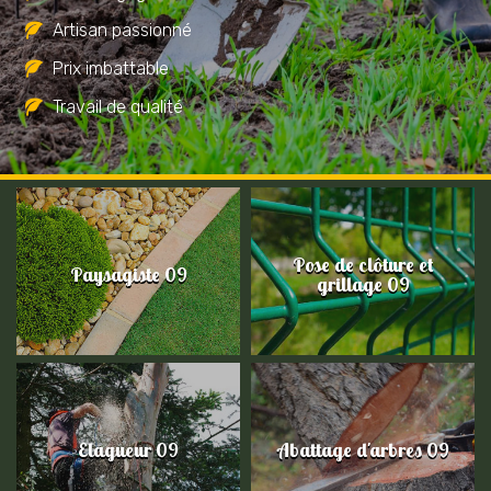
Artisan passionné
Prix imbattable
Travail de qualité
Pose de clôture et
Paysagiste 09
grillage 09
Elagueur 09
Abattage d'arbres 09