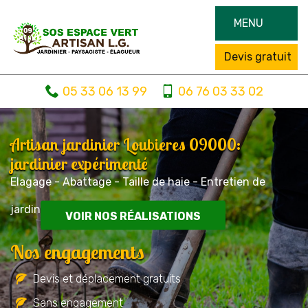
MENU
Devis gratuit
05 33 06 13 99
06 76 03 33 02
Artisan jardinier Loubieres 09000:
jardinier expérimenté
Elagage - Abattage - Taille de haie - Entretien de
jardin
VOIR NOS RÉALISATIONS
Nos engagements
Devis et déplacement gratuits
Sans engagement