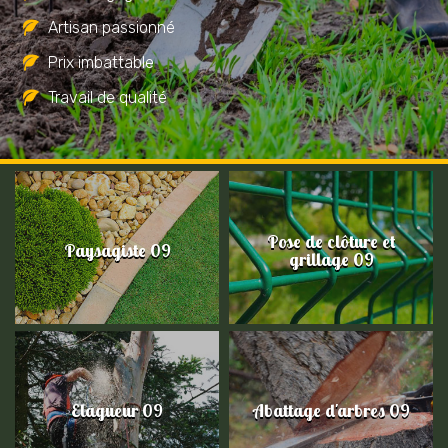
Artisan passionné
Prix imbattable
Travail de qualité
Pose de clôture et
Paysagiste 09
grillage 09
Elagueur 09
Abattage d'arbres 09