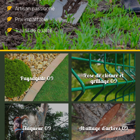
Artisan passionné
Prix imbattable
Travail de qualité
Pose de clôture et
Paysagiste 09
grillage 09
Elagueur 09
Abattage d'arbres 09