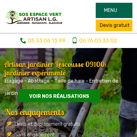
MENU
Devis gratuit
05 33 06 13 99
06 76 03 33 02
Artisan jardinier Lescousse 09100:
jardinier expérimenté
Elagage - Abattage - Taille de haie - Entretien de
jardin
VOIR NOS RÉALISATIONS
Nos engagements
Devis et déplacement gratuits
Sans engagement