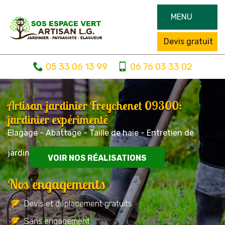
MENU
Devis gratuit
05 33 06 13 99
06 76 03 33 02
Artisan jardinier Freychenet 09300:
jardinier expérimenté
Elagage - Abattage - Taille de haie - Entretien de
jardin
VOIR NOS RÉALISATIONS
Nos engagements
Devis et déplacement gratuits
Sans engagement