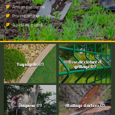
Artisan passionné
Prix imbattable
Travail de qualité
Pose de clôture et
Paysagiste 09
grillage 09
Elagueur 09
Abattage d'arbres 09