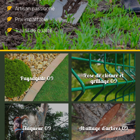
Artisan passionné
Prix imbattable
Travail de qualité
Pose de clôture et
Paysagiste 09
grillage 09
Elagueur 09
Abattage d'arbres 09