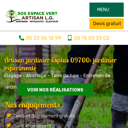
MENU
Devis gratuit
05 33 06 13 99
06 76 03 33 02
Artisan jardinier Esplas 09700: jardinier
expérimenté
Elagage - Abattage - Taille de haie - Entretien de
jardin
VOIR NOS RÉALISATIONS
Nos engagements
Devis et déplacement gratuits
Sans engagement