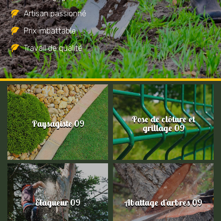
Artisan passionné
Prix imbattable
Travail de qualité
Pose de clôture et
Paysagiste 09
grillage 09
Elagueur 09
Abattage d'arbres 09