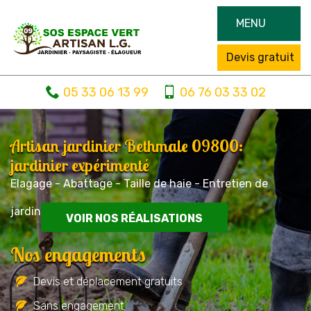
MENU
Devis gratuit
05 33 06 13 99
06 76 03 33 02
Artisan jardinier Bethmale 09800:
jardinier expérimenté
Elagage - Abattage - Taille de haie - Entretien de
jardin
VOIR NOS RÉALISATIONS
Nos engagements
Devis et déplacement gratuits
Sans engagement