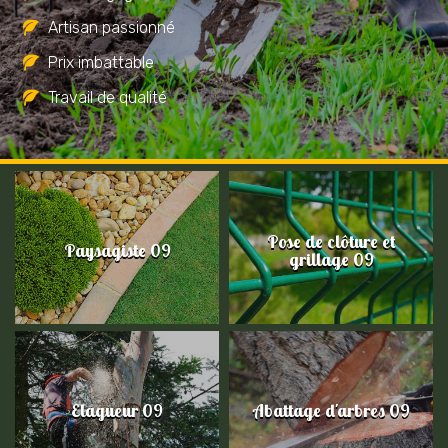
Artisan passionné
Prix imbattable
Travail de qualité
Pose de clôture et
Paysagiste 09
grillage 09
Elagueur 09
Abattage d'arbres 09