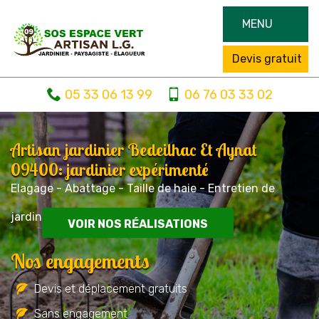
MENU
Devis gratuit
05 33 06 13 99
06 76 03 33 02
Artisan jardinier Bedeilhac Et Aynat
09400: jardinier expérimenté
Elagage - Abattage - Taille de haie - Entretien de
jardin
VOIR NOS RÉALISATIONS
Nos engagements
Devis et déplacement gratuits
Sans engagement